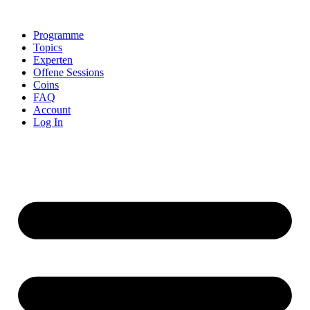
Skip
to
Programme
content
Topics
Experten
Offene Sessions
Coins
FAQ
Account
Log In