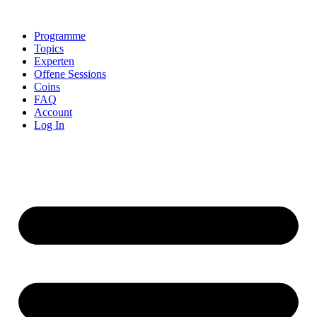
Skip
to
Programme
content
Topics
Experten
Offene Sessions
Coins
FAQ
Account
Log In