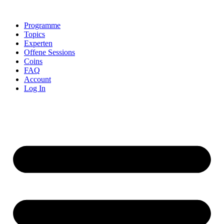
Skip
to
Programme
content
Topics
Experten
Offene Sessions
Coins
FAQ
Account
Log In