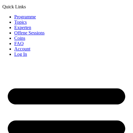
Quick Links
Programme
Topics
Experten
Offene Sessions
Coins
FAQ
Account
Log In