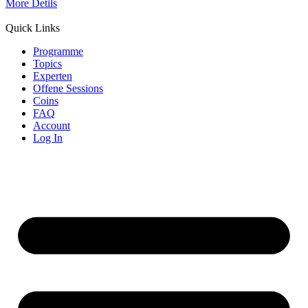
More Detils
Quick Links
Programme
Topics
Experten
Offene Sessions
Coins
FAQ
Account
Log In