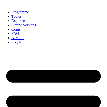
Skip
to
Programme
content
Topics
Experten
Offene Sessions
Coins
FAQ
Account
Log In