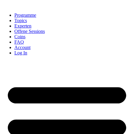
Skip
to
Programme
content
Topics
Experten
Offene Sessions
Coins
FAQ
Account
Log In