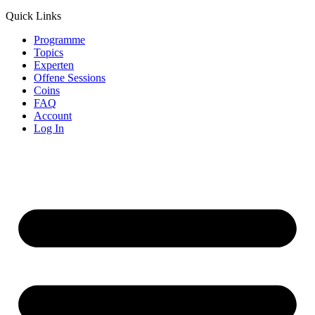
Quick Links
Programme
Topics
Experten
Offene Sessions
Coins
FAQ
Account
Log In