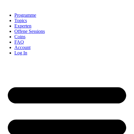
Skip
to
Programme
content
Topics
Experten
Offene Sessions
Coins
FAQ
Account
Log In