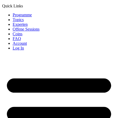
Quick Links
Programme
Topics
Experten
Offene Sessions
Coins
FAQ
Account
Log In